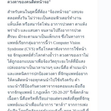
ดวงตาของคนติดหน้าจอ”
สำหรับคนในยุคนี้ที่ต้อง “จ้องหน้าจอ” แทบจะ
ตลอดทั้งวัน ไม่ว่าจะเป็นคอมพิวเตอร์ทำงาน
แท็บเล็ต หรือสมาร์ตโฟน อาการปวดตา ตาแห้ง
พร่ามัว และแสบตา จนลามไปถึงอาการปวด
ศีรษะ มักจะตามมาเป็นแพ็กเกจ ซึ่งในทางการ
แพทย์เรียกกลุ่มอาการนี้ว่า Computer Vision
Syndrome (CVS) หรือโรคตาพังจากการใช้หน้า
จอ จักษุแพทย์ทั่วโลกต่างย้ำว่า ดวงตาของเราไม่
ได้ถูกออกแบบมาเพื่อจ้องวัตถุระยะใกล้ที่มีแสง
เปล่งออกมาเป็นเวลานานๆ และนี่คือ คำแนะนำ
และเทคนิคการปกป้องดวงตา ที่จักษุแพทย์อยาก
ให้คนติดหน้าจอทุกคนนำไปใช้จริงครับ คำ
แนะนำวิธีป้องกันดวงตาจากจอคอมและมือถือ
จากจักษุแพทย์ 1.กฎเหล็ก “20-20-20” รีเซ็ตกล้าม
เนื้อตา นี่คือทริคที่เรียบง่ายแต่ทรงพลังที่สุดที่จักษุ
แพทย์แนะนำเพื่อแก้อาการ “ตาล้า” จากการเพ่ง
ก้มลึก โดยมีหลักการทำงานดังนี้: ทุกๆ 20 นาที ที่